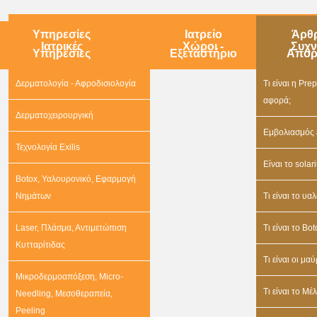
Υπηρεσίες
Ιατρείο
Άρθ
Ιατρικές
Χώροι -
Συχν
Υπηρεσίες
Εξεταστήριο
Απορ
Δερματολογία - Αφροδισιολογία
Τι είναι η Pr
αφορά;
Δερματοχειρουργική
Εμβολιασμός 
Τεχνολογία Exilis
Είναι το sola
Botox, Υαλουρονικό, Εφαρμογή
Νημάτων
Τι είναι το υα
Laser, Πλάσμα, Αντιμετώπιση
Τι είναι το Bot
Κυτταρίτιδας
Τι είναι οι μα
Μικροδερμοαπόξεση, Micro-
Τι είναι το Μέ
Needling, Μεσοθεραπεία,
Peeling