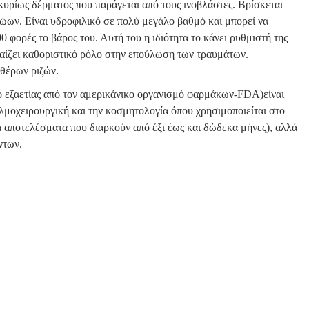
κυρίως δέρματος που παράγεται από τους ινοβλάστες. Βρίσκεται
ζώων. Είναι υδροφιλικό σε πολύ μεγάλο βαθμό και μπορεί να
 φορές το βάρος του. Αυτή του η ιδιότητα το κάνει ρυθμιστή της
αίζει καθοριστικό ρόλο στην επούλωση των τραυμάτων.
υθέρων ριζών.
ο εξαετίας από τον αμερικάνικο οργανισμό φαρμάκων-FDA)είναι
λμοχειρουργική και την κοσμητολογία όπου χρησιμοποιείται στο
 αποτελέσματα που διαρκούν από έξι έως και δώδεκα μήνες), αλλά
ντων.