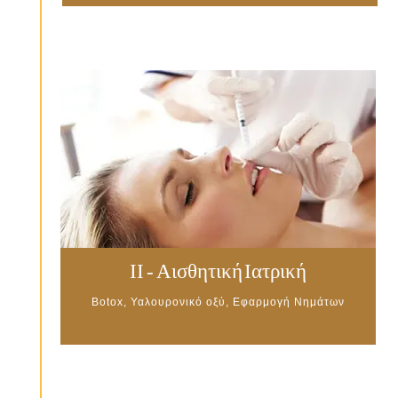
II - Αισθητική Ιατρική
Botox, Υαλουρονικό οξύ, Εφαρμογή Νημάτων