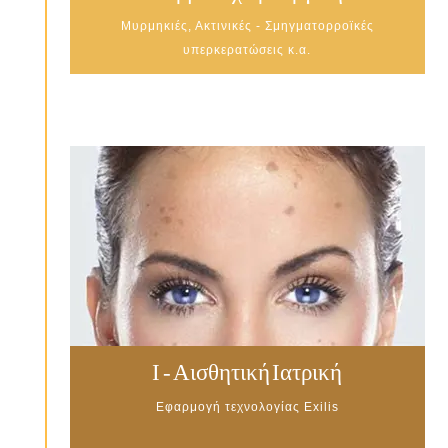
Μυρμηκιές, Ακτινικές - Σμηγματορροϊκές
υπερκερατώσεις κ.α.
Ι - Αισθητική Ιατρική
Εφαρμογή τεχνολογίας Exilis