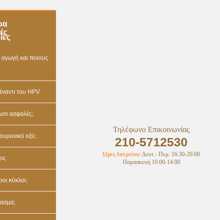
ρα
ές
ίες
ep αγωγή και ποιους
έναντι του HPV
rium ασφαλές;
Τηλέφωνο Επικοινωνίας
λουρονικό οξύ;
210-5712530
Ώρες Ιατρείου:
Δευτ.- Πεμ. 16:30-20:00
ox;
Παρασκευή 10:00-14:00
ύροι κύκλοι;
λασμα;