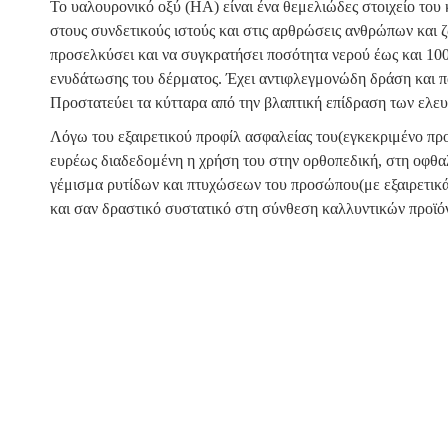
Το υαλουρονικό οξύ (ΗΑ) είναι ένα θεμελιώδες στοιχείο του 
στους συνδετικούς ιστούς και στις αρθρώσεις ανθρώπων και 
προσελκύσει και να συγκρατήσει ποσότητα νερού έως και 1000
ενυδάτωσης του δέρματος. Έχει αντιφλεγμονώδη δράση και π
Προστατεύει τα κύτταρα από την βλαπτική επίδραση των ελε
Λόγω του εξαιρετικού προφίλ ασφαλείας του(εγκεκριμένο πρ
ευρέως διαδεδομένη η χρήση του στην ορθοπεδική, στη οφθα
γέμισμα ρυτίδων και πτυχώσεων του προσώπου(με εξαιρετικά
και σαν δραστικό συστατικό στη σύνθεση καλλυντικών προϊό