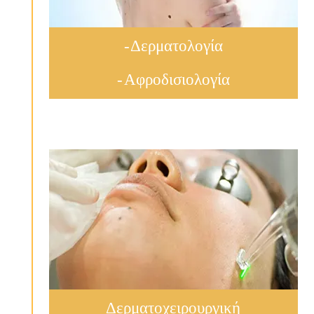
- Δερματολογία
- Αφροδισιολογία
Δερματοχειρουργική