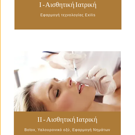
Ι - Αισθητική Ιατρική
Εφαρμογή τεχνολογίας Exilis
II - Αισθητική Ιατρική
Botox, Υαλουρονικό οξύ, Εφαρμογή Νημάτων