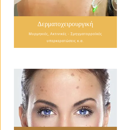
Δερματοχειρουργική
Μυρμηκιές, Ακτινικές - Σμηγματορροϊκές
υπερκερατώσεις κ.α.