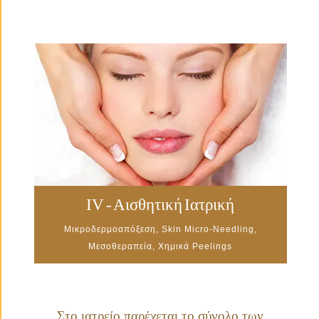
IV - Αισθητική Ιατρική
Μικροδερμοαπόξεση, Skin Micro-Needling,
Μεσοθεραπεία, Χημικά Peelings
Στο ιατρείο παρέχεται το σύνολο των