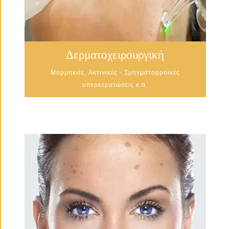
Δερματοχειρουργική
Μυρμηκιές, Ακτινικές - Σμηγματορροϊκές
υπερκερατώσεις κ.α.