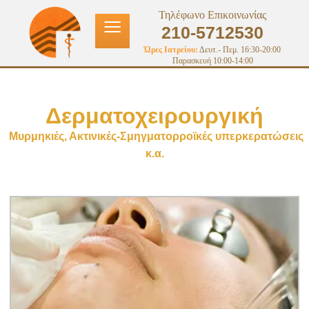
≡
Τηλέφωνο Επικοινωνίας
210-5712530
Ώρες Ιατρείου:
Δευτ.- Πεμ. 16:30-20:00
Παρασκευή 10:00-14:00
Δερματοχειρουργική
Μυρμηκιές, Ακτινικές-Σμηγματορροϊκές υπερκερατώσεις
κ.α.